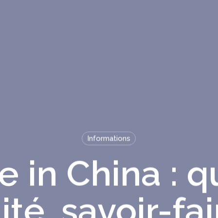
Informations
 in China : 
ité, savoir-fai