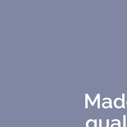
Made
qual