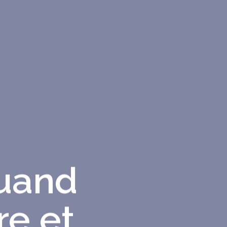
quand
re et