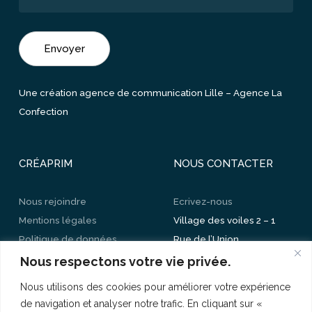
Une création agence de communication Lille –
Agence La
Confection
CRÉAPRIM
NOUS CONTACTER
Nous rejoindre
Ecrivez-nous
Mentions légales
Village des voiles 2 – 1
Politique de données
Rue de l’Union
personnelles
CS 30205 – 59520
Nous respectons votre vie privée.
Mes paramètres de
Marquette-lez-Lille
Nous utilisons des cookies pour améliorer votre expérience
cookies
03 20 89 73 73
de navigation et analyser notre trafic. En cliquant sur «