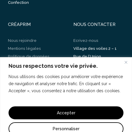
Confection
CRÉAPRIM
NOUS CONTACTER
Nous rejoindre
Ecrivez-nous
Mentions légales
Village des voiles 2 – 1
Politique de données
Rue de l’Union
personnelles
CS 30205 – 59520
Nous respectons votre vie privée.
Mes paramètres de
Marquette-lez-Lille
Nous utilisons des cookies pour améliorer votre expérience
cookies
03 20 89 73 73
de navigation et analyser notre trafic. En cliquant sur «
Accepter », vous consentez à notre utilisation des cookies.
Accepter
© 2026 Créaprim.
Personnaliser
linkedin
youtube
instagram