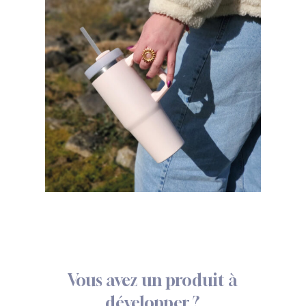
Vous
avez
un
produit
à
développer
?