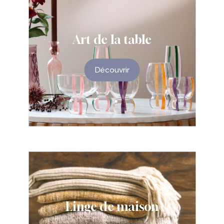
Art
de
la
table
Découvrir
Linge
de
maison