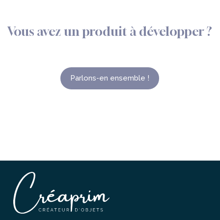
Vous
avez
un
produit
à
développer
?
Parlons-en ensemble !