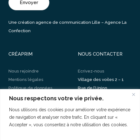
Une création agence de communication Lille –
Agence La
Confection
CRÉAPRIM
NOUS CONTACTER
Nous rejoindre
Ecrivez-nous
Mentions légales
Village des voiles 2 – 1
Politique de données
Rue de l’Union
personnelles
CS 30205 – 59520
Nous respectons votre vie privée.
Mes paramètres de
Marquette-lez-Lille
Nous utilisons des cookies pour améliorer votre expérience
cookies
03 20 89 73 73
de navigation et analyser notre trafic. En cliquant sur «
Accepter », vous consentez à notre utilisation des cookies.