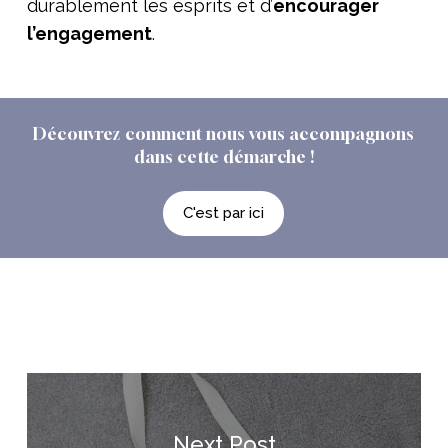
durablement les esprits et d’
encourager
l’engagement
.
Découvrez
comment
nous
vous
accompagnons
dans
cette
démarche
!
C'est par ici
Next Post