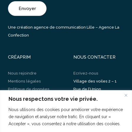
Une création agence de communication Lille –
Agence La
Confection
CRÉAPRIM
NOUS CONTACTER
Nous rejoindre
Ecrivez-nous
Mentions légales
Village des voiles 2 – 1
Politique de données
Rue de l’Union
personnelles
CS 30205 – 59520
Nous respectons votre vie privée.
Mes paramètres de
Marquette-lez-Lille
Nous utilisons des cookies pour améliorer votre expérience
cookies
03 20 89 73 73
de navigation et analyser notre trafic. En cliquant sur «
Accepter », vous consentez à notre utilisation des cookies.